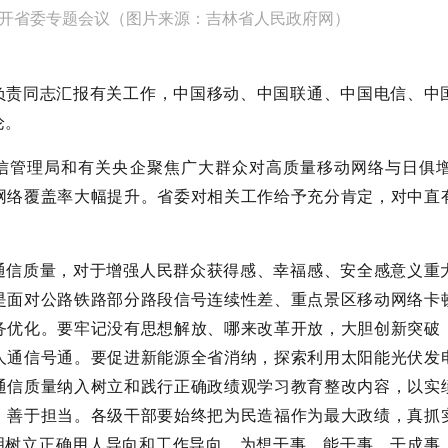
开省委专题会议（图片来源：吉林省人民政府网）
负责同志汇报有关工作，中国移动、中国联通、中国电信、中
论。
信管理局和有关央企聚焦广大群众对高质量移动网络与日俱
网络覆盖率大幅提升。省委对相关工作给予充分肯定，对中直
通信质量，对于增强人民群众获得感、幸福感、安全感意义重
是面对公路铁路部分路段信号连续性差、重点景区移动网络卡
务优化。要牢记没有思想解放、哪来改革开放，大胆创新突破
人通信号通。要促进新能源全省消纳，探索利用太阳能光伏发
通信质量纳入树立和践行正确政绩观学习教育整改内容，以实
、善于担当。各级干部要始终把为民造福作为最大政绩，真抓
鲜明树立正确用人导向和工作导向，为想干事、能干事、干成