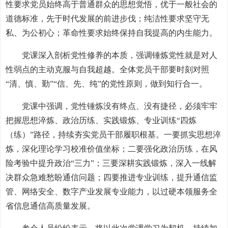
性要求党员始终高于普通群众的思想觉悟，优于一般社会的
道德标准，先于时代发展的前进步伐；纯洁性要求坚守无
私、为公初心；革命性要求始终保持自我提高的内生能力。
党课深入剖析党性修养的本质，强调锤炼党性就是对人
性弱点的主动克服与自我超越。全体党员干部要时刻对照
“清、慎、勤”“信、先、纯”的党性原则，做到知行合一。
党课中强调，党性锤炼没有终点、没有捷径，必须牢牢
把握思想淬炼、政治历练、实践锻炼、专业训练“四炼
（练）”路径，持续夯实党员干部履职根基。一要抓实思想淬
炼，深化理论学习校准价值坐标；二要强化政治历练，在风
险考验中提升政治“三力”；三要深耕实践锻炼，深入一线解
决群众急难愁盼通信问题；四要推进专业训练，提升通信监
管、网络安全、数字产业发展专业能力，以过硬本领服务全
省信息通信高质量发展。