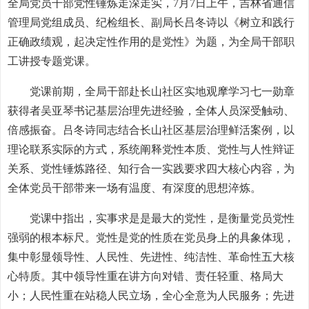
全局党员干部党性锤炼走深走实，7月7日上午，吉林省通信
管理局党组成员、纪检组长、副局长吕冬诗以《树立和践行
正确政绩观，起决定性作用的是党性》为题，为全局干部职
工讲授专题党课。
党课前期，全局干部赴长山社区实地观摩学习七一勋章
获得者吴亚琴书记基层治理先进经验，全体人员深受触动、
倍感振奋。吕冬诗同志结合长山社区基层治理鲜活案例，以
理论联系实际的方式，系统阐释党性本质、党性与人性辩证
关系、党性锤炼路径、知行合一实践要求四大核心内容，为
全体党员干部带来一场有温度、有深度的思想淬炼。
党课中指出，实事求是是最大的党性，是衡量党员党性
强弱的根本标尺。党性是党的性质在党员身上的具象体现，
集中彰显领导性、人民性、先进性、纯洁性、革命性五大核
心特质。其中领导性重在讲方向对错、责任轻重、格局大
小；人民性重在站稳人民立场，全心全意为人民服务；先进