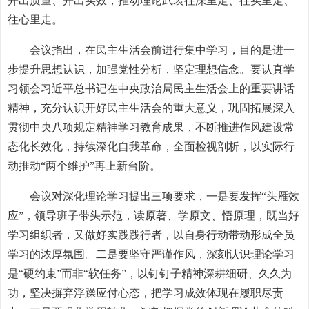
开出质量、开出实效，推动理论武装往深里走、往实里走、
往心里走。
会议指出，在民主生活会前进行集中学习，目的是进一
步提升思想认识，加强党性分析，坚定理想信念。要认真学
习领会习近平总书记在中央政治局民主生活会上的重要讲话
精神，充分认识开好民主生活会的重大意义，巩固拓展深入
贯彻中央八项规定精神学习教育成果，不断推进作风建设常
态化长效化，持续深化自我革命，全面检视剖析，以实际行
动推动“两个维护”再上新台阶。
会议对深化理论学习提出三项要求，一是要发挥“头雁效
应”，领导班子带头示范，读原著、学原文、悟原理，既当好
学习组织者，又做好实践践行者，以自身行动带动形成全员
学习的浓厚氛围。二是要坚守严谨作风，深刻认识理论学习
是“硬约束”而非“软任务”，以钉钉子精神深耕细研、久久为
功，坚决摒弃浮躁应付心态，把学习成效体现在履职尽责