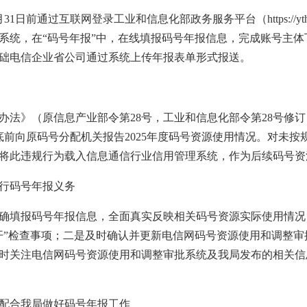
日前通过互联网登录工业和信息化部政务服务平台（https://ythzxfw.m
系统，在“码号年报”中，在线填报码号年报信息，完成账号主
础电信企业省公司通过系统上传年报表单形式报送。
办法》（原信息产业部令第28号，工业和信息化部令第28号修
月底前向原码号分配机关报告2025年度码号资源使用情况。对未
将此违规行为载入信息通信行业信用管理系统，作为后续码号资
行码号年报义务
确填报码号年报信息，全面真实反映相关码号资源实际使用情况
开”检查事项；二是及时确认并更新电信网码号资源使用和调整
时关注电信网码号资源使用和调整审批系统及我局发布的相关信
配合我局做好码号年报工作