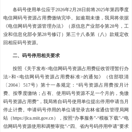
各码号使用单位应于2026年2月28日前将2025年第四季度
电信网码号资源占用费缴纳完毕。如逾期未缴，我局将依据
《电信网码号资源管理办法》（原信息产业部令第28号，工
业和信息化部令第28号修订）第三十八条第（八）款规定收
回相应码号资源。
二、码号停用相关要求
按照《关于发布<电信网码号资源占用费征收管理暂行办
法>和<电信网码号资源占用费标准>的通知》（信部联清
〔2004〕517号）第十一条规定：“码号资源占用费按月计
费、按季度缴纳；占有、使用码号资源不足一个月的，免缴
码号资源占用费”，我局将自码号使用单位提出停用申请当月
停止计费。申请码号停用的单位请登录吉林省通信管理局网
站（https://jlca.miit.gov.cn），按照“办事服务”-“模板下载”-“电
信网码号资源使用和调整审批”-“四、省内号码停用申请”要求